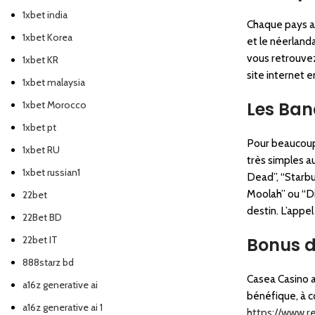
1xbet india
Chaque pays a s
1xbet Korea
et le néerlanda
vous retrouvez 
1xbet KR
site internet e
1xbet malaysia
Les Ban
1xbet Morocco
1xbet pt
Pour beaucoup,
1xbet RU
très simples a
1xbet russian1
Dead”, “Starbu
Moolah” ou “Di
22bet
destin. L’appel
22Bet BD
22bet IT
Bonus d
888starz bd
Casea Casino a
a16z generative ai
bénéfique, à c
a16z generative ai 1
https://www.r