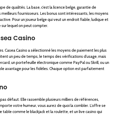
e de qualités. La base, c’est la licence belge, garantie de
les meilleurs fournisseurs. Les bonus sont intéressants, les moyens
éactive. Pour un joueur belge qui veut un endroit fiable, ludique et
 sur lequel on peut compter.
Casea Casino
iables. Casea Casino a sélectionné les moyens de paiement les plus
itent un peu de temps, le temps des vérifications d’usage, mais
ercard, un portefeuille électronique comme PayPal ou Skrill, ou un
ble avantage pour les fidèles. Chaque option est parfaitement
ino
 pas défaut. Elle rassemble plusieurs milliers de références,
porte votre humeur, vous aurez de quoi la combler. L’offre se
 table comme le blackjack et la roulette, et un live casino qui