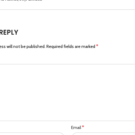
 REPLY
*
ss will not be published.
Required fields are marked
*
Email