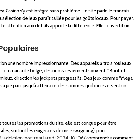
ea Casino s’y est intégré sans problème. Le site parle le français
 sélection de jeux paraît taillée pour les goûts locaux. Pour payer,
te attention aux détails apporte la différence. Elle convertit un
Populaires
ition une nombre impressionnante. Des appareils à trois rouleaux
s la communauté belge, des noms reviennent souvent. “Book of
mieux, direction les jackpots progressifs. Des jeux comme “Mega
haque pari, jusqu’à atteindre des sommes qui bouleversent un
toutes les promotions du site, elle est conçue pour être
rales, surtout les exigences de mise (wagering), pour
-if-addiction-not-regulated-2024-10-06/
comprendre comment