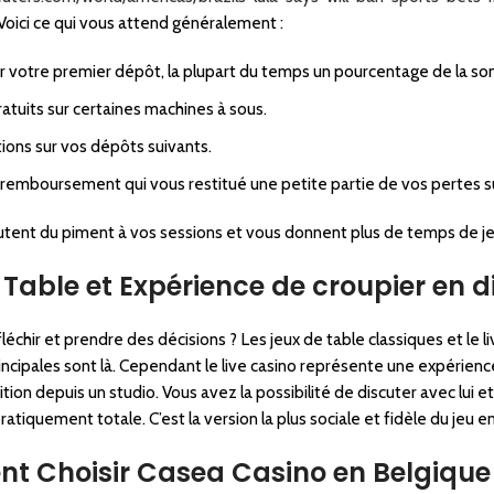
 Voici ce qui vous attend généralement :
r votre premier dépôt, la plupart du temps un pourcentage de la so
atuits sur certaines machines à sous.
ons sur vos dépôts suivants.
 remboursement qui vous restitué une petite partie de vos pertes s
utent du piment à vos sessions et vous donnent plus de temps de je
 Table et Expérience de croupier en d
échir et prendre des décisions ? Les jeux de table classiques et le li
incipales sont là. Cependant le live casino représente une expérience
tion depuis un studio. Vous avez la possibilité de discuter avec lui et
atiquement totale. C’est la version la plus sociale et fidèle du jeu e
 Choisir Casea Casino en Belgique