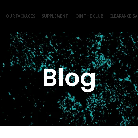
OUR PACKAGES
SUPPLEMENT
JOIN THE CLUB
CLEARANCE SA
Blog