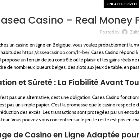
UNCATEGORIZED
asea Casino – Real Money F
Posted by
Zulf
chez un casino en ligne en Belgique, vous voulez probablement la mêm
 habitudes
https://caseacasinoo.com/fr-be/
. Casea Casino répond à
il propose un terrain de jeu contrôlé où le plaisir et les gains rée
ire de nombreux joueurs belges, des slots aux jeux de table, en pass
tion et Sûreté : La Fiabilité Avant Tou
n’est pas une alternative, c’est une obligation. Casea Casino foncti
est pas un simple papier. C’est la promesse que le casino respecte des
réduction des excès. Les transactions sont protégées par un encod
teur. Vous pouvez vous concentrer sur le jeu, le reste est pris en ch
ge de Casino en Ligne Adaptée pour