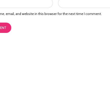
e, email, and website in this browser for the next time I comment.