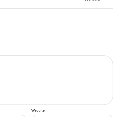
Website