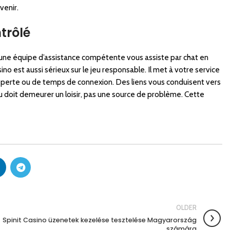
venir.
trôlé
no, une équipe d’assistance compétente vous assiste par chat en
no est aussi sérieux sur le jeu responsable. Il met à votre service
 de perte ou de temps de connexion. Des liens vous conduisent vers
u doit demeurer un loisir, pas une source de problème. Cette
OLDER
Spinit Casino üzenetek kezelése tesztelése Magyarország
számára