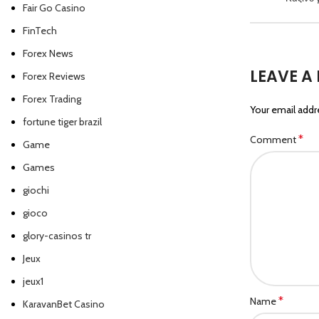
Fair Go Casino
FinTech
Forex News
LEAVE A
Forex Reviews
Forex Trading
Your email addre
fortune tiger brazil
*
Comment
Game
Games
giochi
gioco
glory-casinos tr
Jeux
jeux1
*
Name
KaravanBet Casino