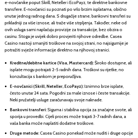
e-novčanike poput Skrill, Neteller i EcoPayz, te direktne bankovne
transfere. E-novčanici su poznati po vrlo brzim isplatama, obično
unutar jednog radnog dana. S drugačije strane, bankovni transferi su
prikladniji za više iznose, ali traže više strpljenja. Također, neke od
ovih usluga sami naplaćuju provizije za transakcije, bez obzira o
casinu. Stoga je uvijek dobro provjeriti njihove odredbe. Casea
Casino nastoji smanjiti troškove na svojoj strani, no najsigurnije je
potražiti svježe informacije direktno na njihovoj stranici.
Kreditne/debitne kartice (Visa, Mastercard):
Široko dostupne, ali
isplate mogu potrajati 2-5 radnih dana. Troškovi su rijetke, no
konzultacija s bankom je preporučljiva.
E-novčanici (Skrill, Neteller, EcoPayz):
Iznimno brze isplate,
često unutar 24 sata. Pogodni za male iznose i česte transakcije.
Neki pružatelji usluge zaračunavaju svoje naknade.
Bankovni transferi:
Sigurna i stabilna opcija za značajne svote, ali
sporija u provedbi. Cijeli proces može trajati 3-7 radnih dana, a
vaša banka može naplatiti dodatne troškove.
Druge metode:
Casea Casino ponekad može nuditi i druge opcije