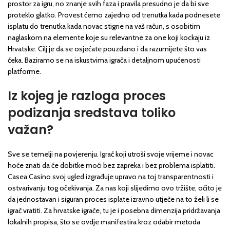
prostor za igru, no znanje svih faza i pravila presudno je da bi sve
proteklo glatko. Provest ćemo zajedno od trenutka kada podnesete
isplatu do trenutka kada novac stigne na vaš račun, s osobitim
naglaskom na elemente koje su relevantne za one koji kockaju iz
Hrvatske. Cilj je da se osjećate pouzdano i da razumijete što vas
čeka. Baziramo se na iskustvima igrača i detaljnom upućenosti
platforme.
Iz kojeg je razloga proces
podizanja sredstava toliko
važan?
Sve se temelji na povjerenju. Igrač koji utroši svoje vrijeme i novac
hoće znati da će dobitke moći bez zapreka i bez problema isplatiti.
Casea Casino svoj ugled izgrađuje upravo na toj transparentnosti i
ostvarivanju tog očekivanja. Za nas koji slijedimo ovo tržište, očito je
da jednostavan i siguran proces isplate izravno utječe na to želi li se
igrač vratiti. Za hrvatske igrače, tu je i posebna dimenzija pridržavanja
lokalnih propisa, što se ovdje manifestira kroz odabir metoda