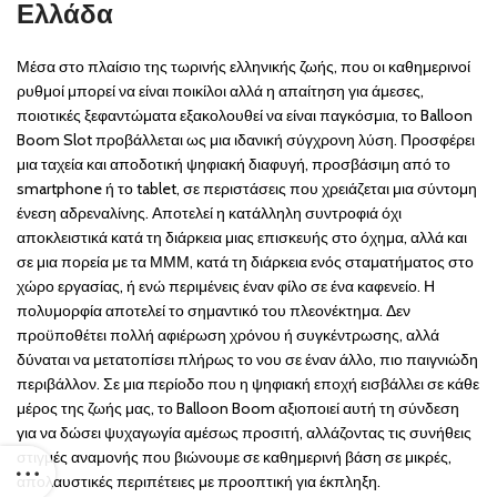
Ελλάδα
Μέσα στο πλαίσιο της τωρινής ελληνικής ζωής, που οι καθημερινοί
ρυθμοί μπορεί να είναι ποικίλοι αλλά η απαίτηση για άμεσες,
ποιοτικές ξεφαντώματα εξακολουθεί να είναι παγκόσμια, το Balloon
Boom Slot προβάλλεται ως μια ιδανική σύγχρονη λύση. Προσφέρει
μια ταχεία και αποδοτική ψηφιακή διαφυγή, προσβάσιμη από το
smartphone ή το tablet, σε περιστάσεις που χρειάζεται μια σύντομη
ένεση αδρεναλίνης. Αποτελεί η κατάλληλη συντροφιά όχι
αποκλειστικά κατά τη διάρκεια μιας επισκευής στο όχημα, αλλά και
σε μια πορεία με τα ΜΜΜ, κατά τη διάρκεια ενός σταματήματος στο
χώρο εργασίας, ή ενώ περιμένεις έναν φίλο σε ένα καφενείο. Η
πολυμορφία αποτελεί το σημαντικό του πλεονέκτημα. Δεν
προϋποθέτει πολλή αφιέρωση χρόνου ή συγκέντρωσης, αλλά
δύναται να μετατοπίσει πλήρως το νου σε έναν άλλο, πιο παιγνιώδη
περιβάλλον. Σε μια περίοδο που η ψηφιακή εποχή εισβάλλει σε κάθε
μέρος της ζωής μας, το Balloon Boom αξιοποιεί αυτή τη σύνδεση
για να δώσει ψυχαγωγία αμέσως προσιτή, αλλάζοντας τις συνήθεις
στιγμές αναμονής που βιώνουμε σε καθημερινή βάση σε μικρές,
απολαυστικές περιπέτειες με προοπτική για έκπληξη.