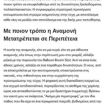
ποιον τρόπο να επωφεληθούμε από τις δυνατότητες ξεκλειδώματος
πολλαπλασιαστών. Η συγκεκριμένη στρατηγική προσέγγιση
ενσωματώνει ένα στρώμα νοημοσύνης στην τύχη, με αποτέλεσμα
κάθε νίκη να μοιάζει σαν αποτέλεσμα και της δικής μου πεποίθησης.
Με ποιον τρόπο η Αναμονή
Μετατρέπεται σε Περιπέτεια
Η ουσία της αναμονής, είτε σε μια ουρά, είτε σε μια αίθουσα
αναμονής, είτε όπως στην περίπτωσή μου στο γκαράζ, αλλάζει
ριζικά με την παρουσία του Balloon Boom Slot. Αντί να είναι ένας
άδειος χρόνος, αλλάζει σε ένα παράθυρο δυνατότητων. Ο νους, αντί
να απασχολείται με την ανυπομονησία, επικεντρώνεται στις
τακτικές, στις πιθανότητες και στην ευχαρίστηση της
προσομοίωσης της τύχης. Η ψηφιακή αυτή διασκέδαση ενεργεί ως
ένα ισχυρό αντιδιασταλτικό, περιορίζοντας το αίσθημα της χαμένης
ώρας και αντικαθιστώντας το με μια δραστήρια συμμετοχή. Βρίσκω
τον εαυτό μου να σκέφτεται, “Ακόμα μία περιστροφή,” με τον ίδιο
πάθος που θα είχα σε ένα πραγματικό παιχνίδι, βυθισμένος από την