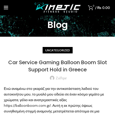
0
/
₨
0.00
Blog
UNCATEGORIZED
Car Service Gaming Balloon Boom Slot
Support Hold in Greece
Zulfqar
Ενώ αναμένω στο γκαράζ για την αντικατάσταση λαδιού του
αυτοκινήτου μου, το μυαλό μου οδεύει σε έναν κόσμο γεμάτο με
χρώματα, γέλιο και ανατριχιαστικές αξίες
https://balloonboom.com.gr/
. Αυτή η εκ πρώτης όψεως
συνηθισμένη στιγμή αναμονής μετατρέπεται απότομα σε μια