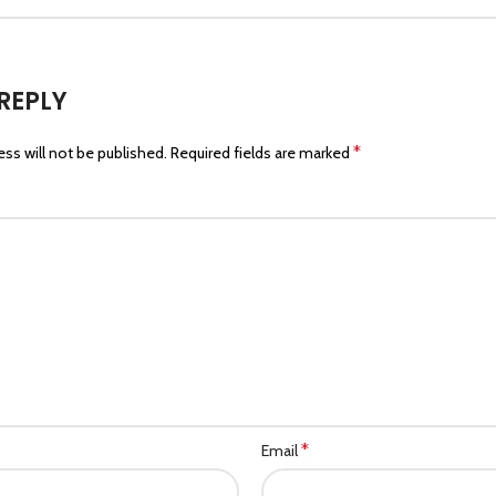
 REPLY
*
ss will not be published.
Required fields are marked
*
Email