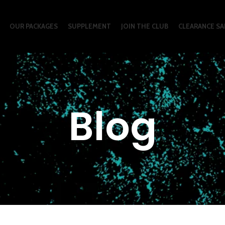
OUR PACKAGES
SUPPLEMENT
JOIN THE CLUB
CLEARANCE SA
Blog