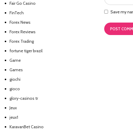
Fair Go Casino
Save my nam
FinTech
Forex News
Forex Reviews
Forex Trading
fortune tiger brazil
Game
Games
giochi
gioco
glory-casinos tr
Jeux
jeux1
KaravanBet Casino