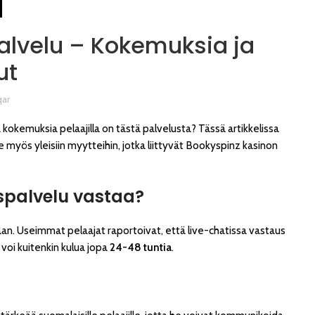
alvelu – Kokemuksia ja
ut
qar
okemuksia pelaajilla on tästä palvelusta? Tässä artikkelissa
yös yleisiin myytteihin, jotka liittyvät Bookyspinz kasinon
spalvelu vastaa?
n. Useimmat pelaajat raportoivat, että live-chatissa vastaus
voi kuitenkin kulua jopa
24-48 tuntia
.