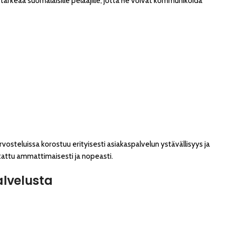
tärkeää suomalaisille pelaajille, jotta he voivat kommunikoida
vosteluissa korostuu erityisesti asiakaspalvelun ystävällisyys ja
tattu ammattimaisesti ja nopeasti.
alvelusta