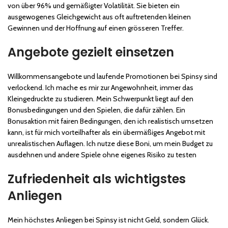
von über 96% und gemäßigter Volatilität. Sie bieten ein
ausgewogenes Gleichgewicht aus oft auftretenden kleinen
Gewinnen und der Hoffnung auf einen grösseren Treffer.
Angebote gezielt einsetzen
Willkommensangebote und laufende Promotionen bei Spinsy sind
verlockend. Ich mache es mir zur Angewohnheit, immer das
Kleingedruckte zu studieren. Mein Schwerpunkt liegt auf den
Bonusbedingungen und den Spielen, die dafür zählen. Ein
Bonusaktion mit fairen Bedingungen, den ich realistisch umsetzen
kann, ist für mich vorteilhafter als ein übermäßiges Angebot mit
unrealistischen Auflagen. Ich nutze diese Boni, um mein Budget zu
ausdehnen und andere Spiele ohne eigenes Risiko zu testen
Zufriedenheit als wichtigstes
Anliegen
Mein höchstes Anliegen bei Spinsy ist nicht Geld, sondern Glück.