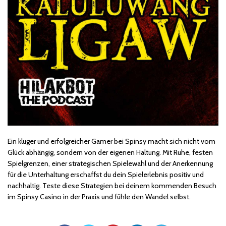
Ein kluger und erfolgreicher Gamer bei Spinsy macht sich nicht vom
Glück abhängig, sondern von der eigenen Haltung. Mit Ruhe, festen
Spielgrenzen, einer strategischen Spielewahl und der Anerkennung
für die Unterhaltung erschaffst du dein Spielerlebnis positiv und
nachhaltig. Teste diese Strategien bei deinem kommenden Besuch
im Spinsy Casino in der Praxis und fühle den Wandel selbst.