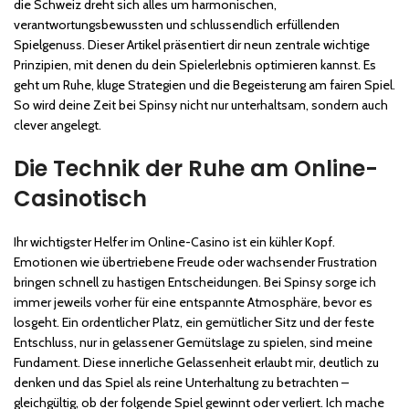
die Schweiz dreht sich alles um harmonischen,
verantwortungsbewussten und schlussendlich erfüllenden
Spielgenuss. Dieser Artikel präsentiert dir neun zentrale wichtige
Prinzipien, mit denen du dein Spielerlebnis optimieren kannst. Es
geht um Ruhe, kluge Strategien und die Begeisterung am fairen Spiel.
So wird deine Zeit bei Spinsy nicht nur unterhaltsam, sondern auch
clever angelegt.
Die Technik der Ruhe am Online-
Casinotisch
Ihr wichtigster Helfer im Online-Casino ist ein kühler Kopf.
Emotionen wie übertriebene Freude oder wachsender Frustration
bringen schnell zu hastigen Entscheidungen. Bei Spinsy sorge ich
immer jeweils vorher für eine entspannte Atmosphäre, bevor es
losgeht. Ein ordentlicher Platz, ein gemütlicher Sitz und der feste
Entschluss, nur in gelassener Gemütslage zu spielen, sind meine
Fundament. Diese innerliche Gelassenheit erlaubt mir, deutlich zu
denken und das Spiel als reine Unterhaltung zu betrachten –
gleichgültig, ob der folgende Spiel gewinnt oder verliert. Ich mache