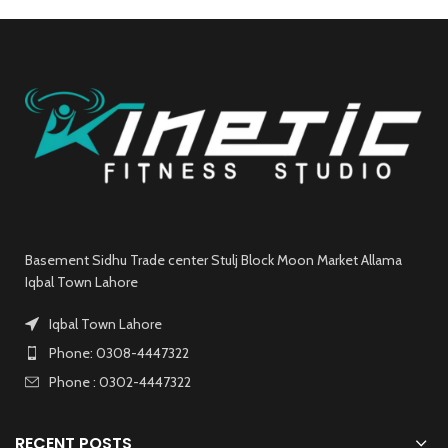
Basement Sidhu Trade center Stulj Block Moon Market Allama
Iqbal Town Lahore
Iqbal Town Lahore
Phone: 0308-4447322
Phone : 0302-4447322
RECENT POSTS