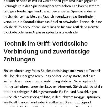
persönlich habe es mir zur Gewohnheit gemacht, nach jeglicher
Sitzung kurz in das Spielhistory bei anzusehen. Die klaren Daten zu
Erfolgen, Niederlagen und der aufgewendeten Spieldauer dienen
mich, nüchtern zu bleiben. Falls ich irgendwann das Empfinden
verspüre, die Kontrolle über das Spiel zu schwinden, kenne ich, dass
ich gleich im Account die Einstellungen für eine zeitlich begrenzte
Blockade oder eine Anpassung des Limits vorfinde.
Technik im Griff: Verlässliche
Verbindung und zuverlässige
Zahlungen
Ein unterbrechungsfreies Spielerlebnis hängt auch von der Technik
ab. Ehe ich einer grösseren Session bei Spinsy starte, stelle ich
sicher, dass meine Internetverbindung stabil ist. So umgehe ich
lästige Unterbrechungen im falschen Moment. Gleich wichtig ist die
Wahl der richtigen Zahlungsmethode. Für Ein- und Auszahlungen
nutze ich bevorzugt eingeführte, in der Schweiz gängige Optionen
wie PostFinance, Twint oder Kreditkarten. Sie sind zügig und