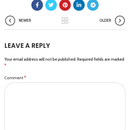
NEWER
OLDER
LEAVE A REPLY
Your email address will not be published.
Required fields are marked
*
*
Comment