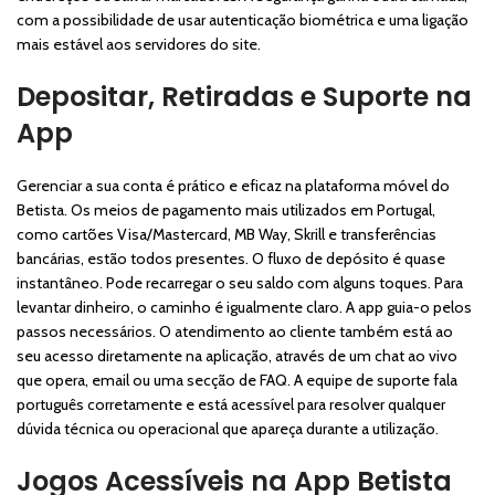
com a possibilidade de usar autenticação biométrica e uma ligação
mais estável aos servidores do site.
Depositar, Retiradas e Suporte na
App
Gerenciar a sua conta é prático e eficaz na plataforma móvel do
Betista. Os meios de pagamento mais utilizados em Portugal,
como cartões Visa/Mastercard, MB Way, Skrill e transferências
bancárias, estão todos presentes. O fluxo de depósito é quase
instantâneo. Pode recarregar o seu saldo com alguns toques. Para
levantar dinheiro, o caminho é igualmente claro. A app guia-o pelos
passos necessários. O atendimento ao cliente também está ao
seu acesso diretamente na aplicação, através de um chat ao vivo
que opera, email ou uma secção de FAQ. A equipe de suporte fala
português corretamente e está acessível para resolver qualquer
dúvida técnica ou operacional que apareça durante a utilização.
Jogos Acessíveis na App Betista