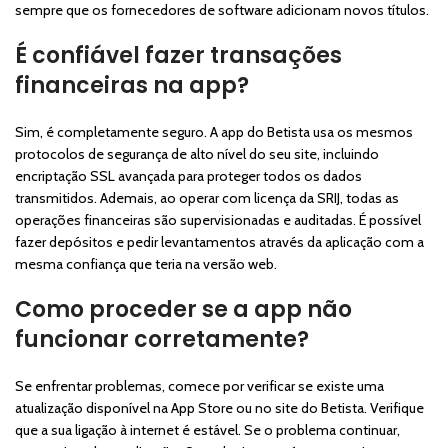
sempre que os fornecedores de software adicionam novos títulos.
É confiável fazer transações
financeiras na app?
Sim, é completamente seguro. A app do Betista usa os mesmos
protocolos de segurança de alto nível do seu site, incluindo
encriptação SSL avançada para proteger todos os dados
transmitidos. Ademais, ao operar com licença da SRIJ, todas as
operações financeiras são supervisionadas e auditadas. É possível
fazer depósitos e pedir levantamentos através da aplicação com a
mesma confiança que teria na versão web.
Como proceder se a app não
funcionar corretamente?
Se enfrentar problemas, comece por verificar se existe uma
atualização disponível na App Store ou no site do Betista. Verifique
que a sua ligação à internet é estável. Se o problema continuar,