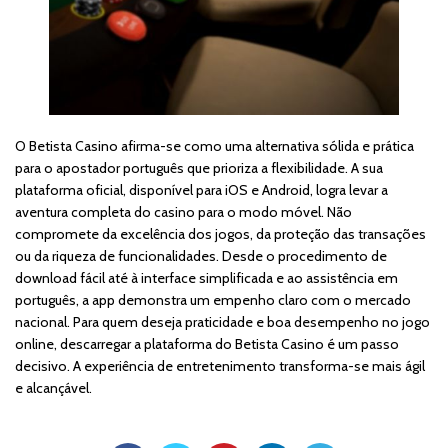
O Betista Casino afirma-se como uma alternativa sólida e prática
para o apostador português que prioriza a flexibilidade. A sua
plataforma oficial, disponível para iOS e Android, logra levar a
aventura completa do casino para o modo móvel. Não
compromete da excelência dos jogos, da proteção das transações
ou da riqueza de funcionalidades. Desde o procedimento de
download fácil até à interface simplificada e ao assistência em
português, a app demonstra um empenho claro com o mercado
nacional. Para quem deseja praticidade e boa desempenho no jogo
online, descarregar a plataforma do Betista Casino é um passo
decisivo. A experiência de entretenimento transforma-se mais ágil
e alcançável.