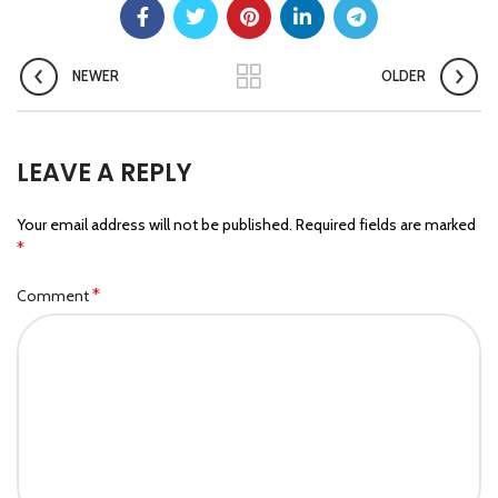
NEWER
OLDER
LEAVE A REPLY
Your email address will not be published.
Required fields are marked
*
*
Comment