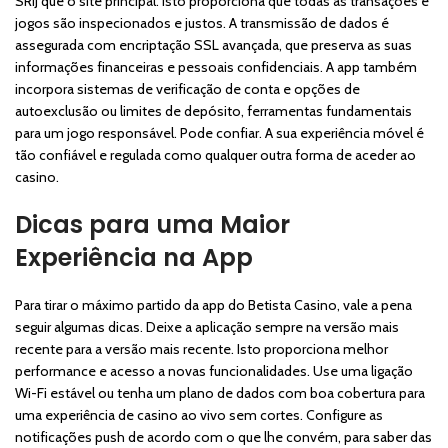
SRIJ que o site principal. Isto proporciona que todas as transações e
jogos são inspecionados e justos. A transmissão de dados é
assegurada com encriptação SSL avançada, que preserva as suas
informações financeiras e pessoais confidenciais. A app também
incorpora sistemas de verificação de conta e opções de
autoexclusão ou limites de depósito, ferramentas fundamentais
para um jogo responsável. Pode confiar. A sua experiência móvel é
tão confiável e regulada como qualquer outra forma de aceder ao
casino.
Dicas para uma Maior
Experiência na App
Para tirar o máximo partido da app do Betista Casino, vale a pena
seguir algumas dicas. Deixe a aplicação sempre na versão mais
recente para a versão mais recente. Isto proporciona melhor
performance e acesso a novas funcionalidades. Use uma ligação
Wi-Fi estável ou tenha um plano de dados com boa cobertura para
uma experiência de casino ao vivo sem cortes. Configure as
notificações push de acordo com o que lhe convém, para saber das