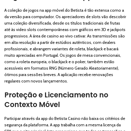
A coleção de jogos na app móvel do Betista é tão extensa como a
da versão para computador. Os apreciadores de slots vão descobrir
uma coleção diversificada, desde os títulos tradicionais de frutas
até às video slots contemporâneas com gráficos em 3D e jackpots
progressivos. A área de casino ao vivo cativar. As transmissões são
em alta resolução a partir de estúdios autênticos, com dealers
profissionais, e abrangem variantes de roleta, blackjack e bacará
muito apreciadas em Portugal. Os jogos de mesa convencionais,
como a roleta europeia, o blackjack e o poker, também estão
acessíveis em formatos RNG (Número Gerado Aleatoriamente),
ótimos para sessões breves. A aplicação recebe renovações
regulares com novos lançamentos.
Proteção e Licenciamento no
Contexto Móvel
Participar através da app do Betista Casino não baixa os critérios de
segurança da plataforma. A app trabalha com a mesma licença da