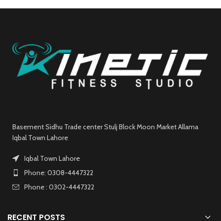
Basement Sidhu Trade center Stulj Block Moon Market Allama
Iqbal Town Lahore
Iqbal Town Lahore
Phone: 0308-4447322
Phone : 0302-4447322
RECENT POSTS