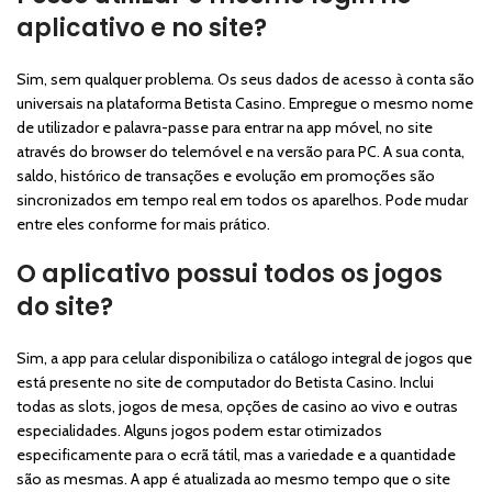
aplicativo e no site?
Sim, sem qualquer problema. Os seus dados de acesso à conta são
universais na plataforma Betista Casino. Empregue o mesmo nome
de utilizador e palavra-passe para entrar na app móvel, no site
através do browser do telemóvel e na versão para PC. A sua conta,
saldo, histórico de transações e evolução em promoções são
sincronizados em tempo real em todos os aparelhos. Pode mudar
entre eles conforme for mais prático.
O aplicativo possui todos os jogos
do site?
Sim, a app para celular disponibiliza o catálogo integral de jogos que
está presente no site de computador do Betista Casino. Inclui
todas as slots, jogos de mesa, opções de casino ao vivo e outras
especialidades. Alguns jogos podem estar otimizados
especificamente para o ecrã tátil, mas a variedade e a quantidade
são as mesmas. A app é atualizada ao mesmo tempo que o site