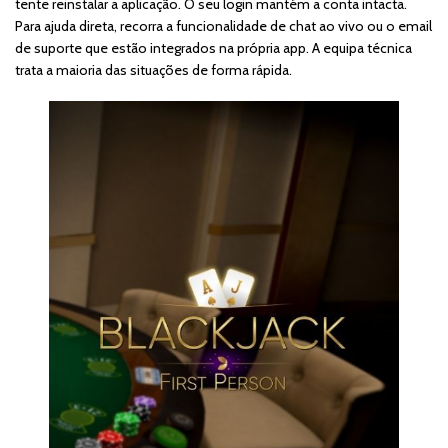
tente reinstalar a aplicação. O seu login mantém a conta intacta.
Para ajuda direta, recorra a funcionalidade de chat ao vivo ou o email
de suporte que estão integrados na própria app. A equipa técnica
trata a maioria das situações de forma rápida.