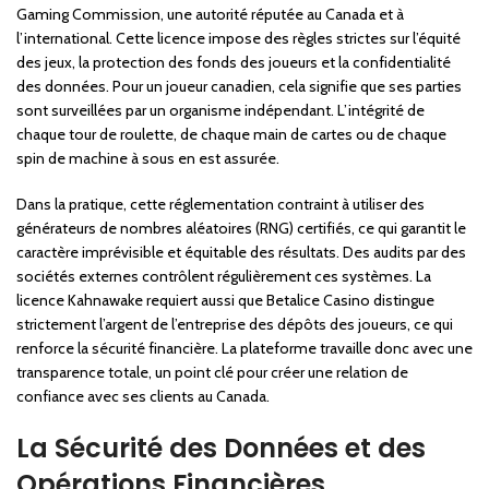
Gaming Commission, une autorité réputée au Canada et à
l’international. Cette licence impose des règles strictes sur l’équité
des jeux, la protection des fonds des joueurs et la confidentialité
des données. Pour un joueur canadien, cela signifie que ses parties
sont surveillées par un organisme indépendant. L’intégrité de
chaque tour de roulette, de chaque main de cartes ou de chaque
spin de machine à sous en est assurée.
Dans la pratique, cette réglementation contraint à utiliser des
générateurs de nombres aléatoires (RNG) certifiés, ce qui garantit le
caractère imprévisible et équitable des résultats. Des audits par des
sociétés externes contrôlent régulièrement ces systèmes. La
licence Kahnawake requiert aussi que Betalice Casino distingue
strictement l’argent de l’entreprise des dépôts des joueurs, ce qui
renforce la sécurité financière. La plateforme travaille donc avec une
transparence totale, un point clé pour créer une relation de
confiance avec ses clients au Canada.
La Sécurité des Données et des
Opérations Financières