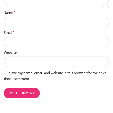
*
Name
*
Email
Website
Save my name, email, and website in this browser for the next
time I comment.