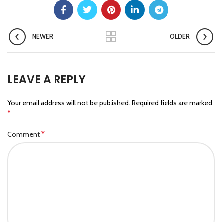
NEWER
OLDER
LEAVE A REPLY
Your email address will not be published.
Required fields are marked
*
*
Comment