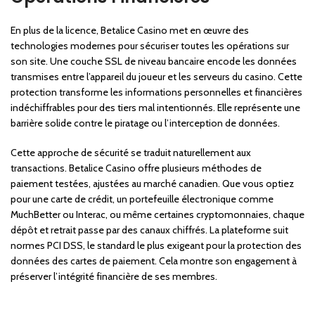
En plus de la licence, Betalice Casino met en œuvre des
technologies modernes pour sécuriser toutes les opérations sur
son site. Une couche SSL de niveau bancaire encode les données
transmises entre l’appareil du joueur et les serveurs du casino. Cette
protection transforme les informations personnelles et financières
indéchiffrables pour des tiers mal intentionnés. Elle représente une
barrière solide contre le piratage ou l’interception de données.
Cette approche de sécurité se traduit naturellement aux
transactions. Betalice Casino offre plusieurs méthodes de
paiement testées, ajustées au marché canadien. Que vous optiez
pour une carte de crédit, un portefeuille électronique comme
MuchBetter ou Interac, ou même certaines cryptomonnaies, chaque
dépôt et retrait passe par des canaux chiffrés. La plateforme suit
normes PCI DSS, le standard le plus exigeant pour la protection des
données des cartes de paiement. Cela montre son engagement à
préserver l’intégrité financière de ses membres.