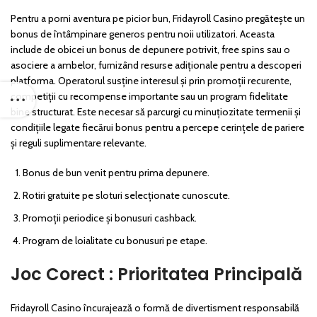
Pentru a porni aventura pe picior bun, Fridayroll Casino pregătește un
bonus de întâmpinare generos pentru noii utilizatori. Aceasta
include de obicei un bonus de depunere potrivit, free spins sau o
asociere a ambelor, furnizând resurse adiționale pentru a descoperi
platforma. Operatorul susține interesul și prin promoții recurente,
competiții cu recompense importante sau un program fidelitate
bine structurat. Este necesar să parcurgi cu minuțiozitate termenii și
condițiile legate fiecărui bonus pentru a percepe cerințele de pariere
și reguli suplimentare relevante.
Bonus de bun venit pentru prima depunere.
Rotiri gratuite pe sloturi selecționate cunoscute.
Promoții periodice și bonusuri cashback.
Program de loialitate cu bonusuri pe etape.
Joc Corect : Prioritatea Principală
Fridayroll Casino încurajează o formă de divertisment responsabilă