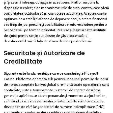
și își asumă întreaga obligația în acest sens. Platforma pune la
dispoziție o colecție de mecanisme utile de auto-control care oferă
posibilitatea jucătorilor să își controleze activitatea. Acestea conțin
opțiunea de a stabili plafoane de depunere bani, pierdere financiară
sau timp de joc, precum și posibilitatea de auto-excludere pentru o
perioadă sau pe termen nelimitat. Resurse și legături către instituții
de ajutor pentru sprijin sunt lesne de găsit, accentuând
devotamentul mărcii față de starea de bine jucătorilor săi.
Securitate și Autorizare de
Credibilitate
Siguranța este fundamentul pe care se construiește Fridayroll
Casino. Platforma operează sub permisiunea unei permise de jocuri
de noroc acceptate la nivel global, oferind că toate operațiunile sunt
controlate, juste și transparente. Sistemul de criptare de ultimă
generație apără toate datele personale și monetare ale jucătorilor,
verificând că acestea se mențin private. Jocurile sunt furnizate de
developeri de vârf, iar generatorii de numere întâmplătoare (RNG)
sunt verificați neutru pentru a certifica corectitudinea absolută a