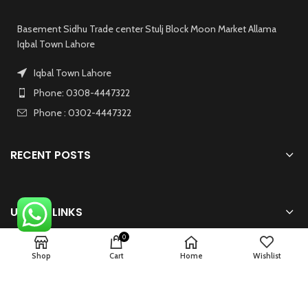
Basement Sidhu Trade center Stulj Block Moon Market Allama
Iqbal Town Lahore
Iqbal Town Lahore
Phone: 0308-4447322
Phone : 0302-4447322
RECENT POSTS
USEFUL LINKS
0
FOOTER MENU
Shop
Cart
Home
Wishlist
2024 Powered By
zhsolution.net