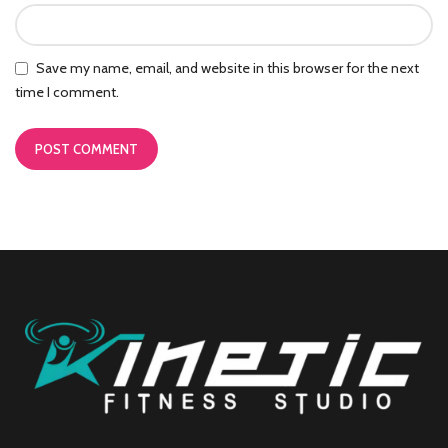
Save my name, email, and website in this browser for the next
time I comment.