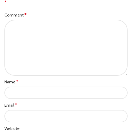
*
*
Comment
*
Name
*
Email
Website