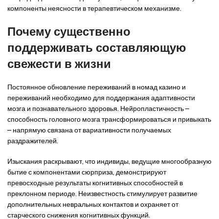
компоненты неясности в терапевтическом механизме.
Почему существенно
поддерживать составляющую
свежести в жизни
Постоянное обновление переживаний в номад казино и
переживаний необходимо для поддержания адаптивности
мозга и познавательного здоровья. Нейропластичность –
способность головного мозга трансформироваться и привыкать
– напрямую связана от вариативности получаемых
раздражителей.
Изыскания раскрывают, что индивиды, ведущие многообразную
бытие с компонентами сюрприза, демонстрируют
превосходные результаты когнитивных способностей в
преклонном периоде. Неизвестность стимулирует развитие
дополнительных невральных контактов и охраняет от
старческого снижения когнитивных функций.