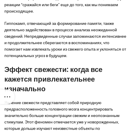
реакции “сражайся или беги” еще до того, как мы понимаем
происходящее.
Гиппокамп, отвечающий за формирование памяти, также
деятельно задействован в процессе анализа неожиданной
сведений. Непредвиденные случаи запоминаются интенсивнее
и продолжительнее сберегаются в воспоминаниях, что
помогает нам извлекать уроки из свежего опыта и уклоняться от
потенциальных угроз в будущем.
Эффект свежести: когда все
кажется привлекательнее
изначально
Явление свежести представляет собой природную
предрасположенность головного мозга концентрировать
значительно больше концентрации свежим и неопознанным
стимулам. Этот феномен отмечается уже у новорожденных,
которые дольше изучают неизвестные объекты по