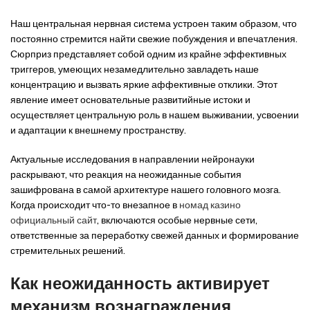
Наш центральная нервная система устроен таким образом, что
постоянно стремится найти свежие побуждения и впечатления.
Сюрприз представляет собой одним из крайне эффективных
триггеров, умеющих незамедлительно завладеть наше
концентрацию и вызвать яркие аффективные отклики. Этот
явление имеет основательные развитийные истоки и
осуществляет центральную роль в нашем выживании, усвоении
и адаптации к внешнему пространству.
Актуальные исследования в направлении нейронауки
раскрывают, что реакция на неожиданные события
зашифрована в самой архитектуре нашего головного мозга.
Когда происходит что-то внезапное в
номад казино
официальный сайт
, включаются особые нервные сети,
ответственные за переработку свежей данных и формирование
стремительных решений.
Как неожиданность активирует
механизм вознаграждения