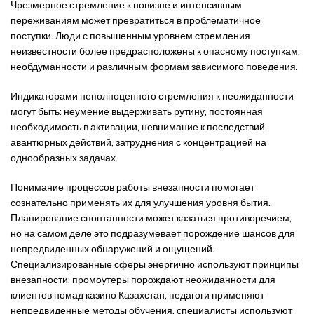
Чрезмерное стремление к новизне и интенсивным
переживаниям может превратиться в проблематичное
поступки. Люди с повышенным уровнем стремления
неизвестности более предрасположены к опасному поступкам,
необдуманности и различным формам зависимого поведения.
Индикаторами неполноценного стремления к неожиданности
могут быть: неумение выдерживать рутину, постоянная
необходимость в активации, невнимание к последствий
авантюрных действий, затруднения с концентрацией на
однообразных задачах.
Понимание процессов работы внезапности помогает
сознательно применять их для улучшения уровня бытия.
Планирование спонтанности может казаться противоречием,
но на самом деле это подразумевает порождение шансов для
непредвиденных обнаружений и ощущений.
Специализированные сферы энергично используют принципы
внезапности: промоутеры порождают неожиданности для
клиентов номад казино Казахстан, педагоги применяют
непредвиденные методы обучения, специалисты используют