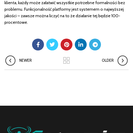
klienta, każdy może załatwić wszystkie potrzebne formalności bez
problemu. Funkcjonalność platformy jest systemem o najwyższej
jakości – zawsze można liczyć na to że działanie tej będzie 100-
procentowe.
NEWER
OLDER