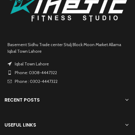
Basement Sidhu Trade center Stulj Block Moon Market Allama
Iqbal Town Lahore
Iqbal Town Lahore
Phone: 0308-4447322
Phone : 0302-4447322
RECENT POSTS
USEFUL LINKS