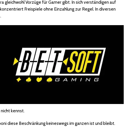
 gleichwohl Vorzüge für Gamer gibt. In sich verständigen auf
konzentriert Freispiele ohne Einzahlung zur Regel. In diversen
.
 nicht kennst.
gsboni diese Beschränkung keineswegs im ganzen ist und bleibt.