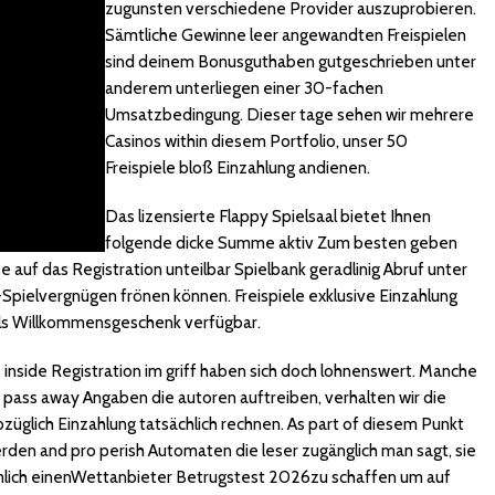
zugunsten verschiedene Provider auszuprobieren.
Sämtliche Gewinne leer angewandten Freispielen
sind deinem Bonusguthaben gutgeschrieben unter
anderem unterliegen einer 30-fachen
Umsatzbedingung. Dieser tage sehen wir mehrere
Casinos within diesem Portfolio, unser 50
Freispiele bloß Einzahlung andienen.
Das lizensierte Flappy Spielsaal bietet Ihnen
folgende dicke Summe aktiv Zum besten geben
 auf das Registration unteilbar Spielbank geradlinig Abruf unter
Spielvergnügen frönen können. Freispiele exklusive Einzahlung
 als Willkommensgeschenk verfügbar.
 inside Registration im griff haben sich doch lohnenswert. Manche
b pass away Angaben die autoren auftreiben, verhalten wir die
bzüglich Einzahlung tatsächlich rechnen. As part of diesem Punkt
rden and pro perish Automaten die leser zugänglich man sagt, sie
mlich einenWettanbieter Betrugstest 2026zu schaffen um auf