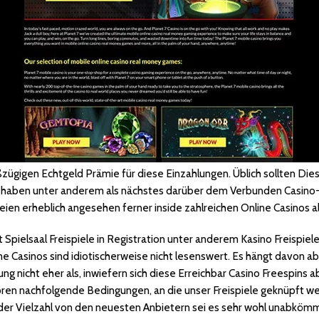
zügigen Echtgeld Prämie für diese Einzahlungen. Üblich sollten Diese
e haben unter anderem als nächstes darüber dem Verbunden Casino-
seien erheblich angesehen ferner inside zahlreichen Online Casinos
Spielsaal Freispiele in Registration unter anderem Kasino Freispiele
ine Casinos sind idiotischerweise nicht lesenswert. Es hängt davon a
ng nicht eher als, inwiefern sich diese Erreichbar Casino Freespins a
ren nachfolgende Bedingungen, an die unser Freispiele geknüpft we
der Vielzahl von den neuesten Anbietern sei es sehr wohl unabköm