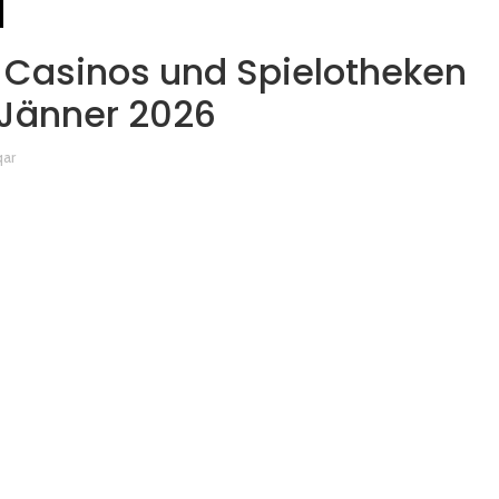
Casinos und Spielotheken
 Jänner 2026
qar