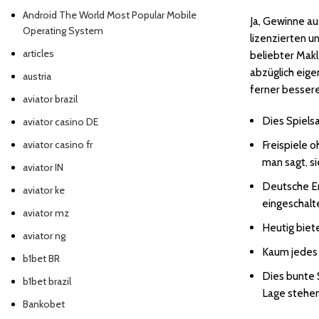
Android The World Most Popular Mobile
Ja, Gewinne au
Operating System
lizenzierten u
articles
beliebter Mak
abzüglich eige
austria
ferner bessere
aviator brazil
Dies Spielsa
aviator casino DE
Freispiele 
aviator casino fr
man sagt, si
aviator IN
Deutsche Er
aviator ke
eingeschalt
aviator mz
Heutig biete
aviator ng
Kaum jedes 
b1bet BR
Dies bunte 
b1bet brazil
Lage stehen
Bankobet