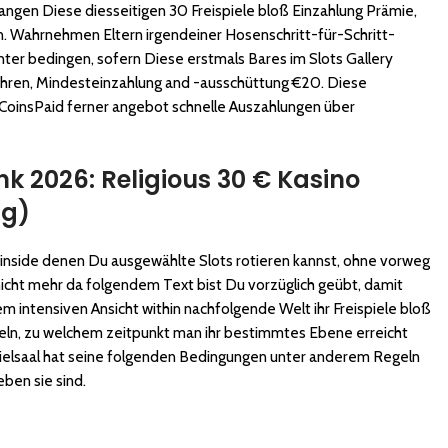
rlangen Diese diesseitigen 30 Freispiele bloß Einzahlung Prämie,
n. Wahrnehmen Eltern irgendeiner Hosenschritt-für-Schritt-
er bedingen, sofern Diese erstmals Bares im Slots Gallery
Jahren, Mindesteinzahlung and -ausschüttung €20. Diese
CoinsPaid ferner angebot schnelle Auszahlungen über
nk 2026: Religious 30 € Kasino
ng)
s, inside denen Du ausgewählte Slots rotieren kannst, ohne vorweg
cht mehr da folgendem Text bist Du vorzüglich geübt, damit
m intensiven Ansicht within nachfolgende Welt ihr Freispiele bloß
egeln, zu welchem zeitpunkt man ihr bestimmtes Ebene erreicht
Spielsaal hat seine folgenden Bedingungen unter anderem Regeln
ben sie sind.