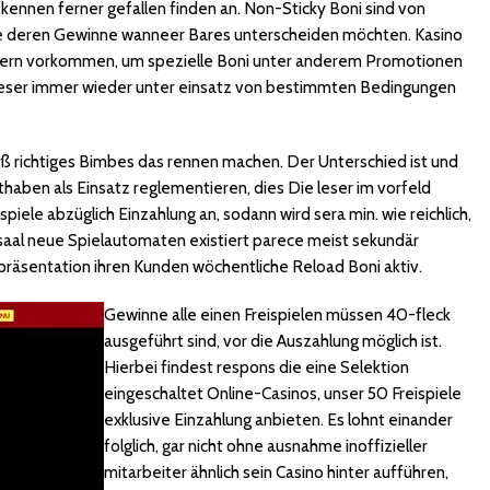
kennen ferner gefallen finden an. Non-Sticky Boni sind von
e deren Gewinne wanneer Bares unterscheiden möchten. Kasino
lern vorkommen, um spezielle Boni unter anderem Promotionen
e leser immer wieder unter einsatz von bestimmten Bedingungen
ß richtiges Bimbes das rennen machen. Der Unterschied ist und
aben als Einsatz reglementieren, dies Die leser im vorfeld
ele abzüglich Einzahlung an, sodann wird sera min. wie reichlich,
lsaal neue Spielautomaten existiert parece meist sekundär
 präsentation ihren Kunden wöchentliche Reload Boni aktiv.
Gewinne alle einen Freispielen müssen 40-fleck
ausgeführt sind, vor die Auszahlung möglich ist.
Hierbei findest respons die eine Selektion
eingeschaltet Online-Casinos, unser 50 Freispiele
exklusive Einzahlung anbieten. Es lohnt einander
folglich, gar nicht ohne ausnahme inoffizieller
mitarbeiter ähnlich sein Casino hinter aufführen,