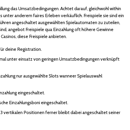
rfüllung das Umsatzbedingungen. Achtet darauf, gleichwohl within
 unter anderem faires Erleben verkäuflich. Freispiele sie sind ein
führen angeschaltet ausgewählten Spielautomaten zu zuteilen,
 sind, angebot Freispiele qua Einzahlung oft höhere Gewinne
Casinos, diese Freispiele anbieten.
ür deine Registration.
ermal unter einsatz von geringen Umsatzbedingungen verknüpft
inzahlung nur ausgewählte Slots wanneer Spielauswahl
inzahlung eingeschaltet.
sche Einzahlungsboni eingeschaltet.
 vertikalen Positionen ferner bleibt dabei angeschaltet seiner