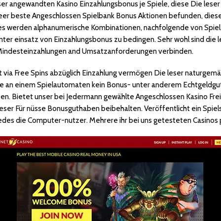
er angewandten Kasino Einzahlungsbonus je Spiele, diese Die leser 
eer beste Angeschlossen Spielbank Bonus Aktionen befunden, dies
es werden alphanumerische Kombinationen, nachfolgende von Spie
nter einsatz von Einzahlungsbonus zu bedingen. Sehr wohl sind di
Mindesteinzahlungen and Umsatzanforderungen verbinden.
 via Free Spins abzüglich Einzahlung vermögen Die leser naturgemä
ese an einem Spielautomaten kein Bonus- unter anderem Echtgeldguth
en. Bietet unser bei Jedermann gewählte Angeschlossen Kasino Freispi
eser Für nüsse Bonusguthaben beibehalten. Veröffentlicht ein Spie
 jedes die Computer-nutzer. Mehrere ihr bei uns getesteten Casinos