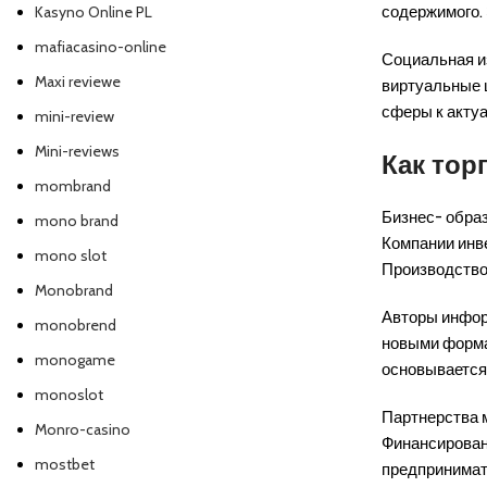
содержимого.
Kasyno Online PL
mafiacasino-online
Социальная и
Maxi reviewe
виртуальные 
сферы к акту
mini-review
Mini-reviews
Как тор
mombrand
Бизнес- обра
mono brand
Компании инве
mono slot
Производство
Monobrand
Авторы инфор
monobrend
новыми форма
monogame
основывается
monoslot
Партнерства 
Monro-casino
Финансирован
mostbet
предпринимате