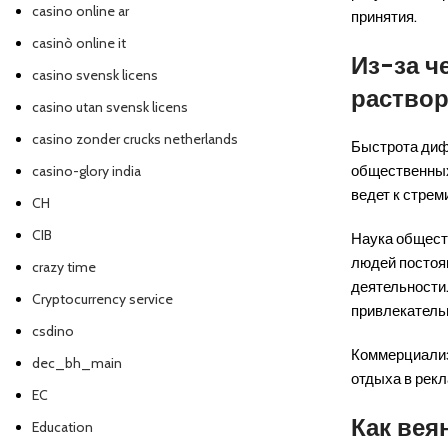
casino online ar
принятия.
casinò online it
Из-за ч
casino svensk licens
раство
casino utan svensk licens
casino zonder crucks netherlands
Быстрота диф
общественных
casino-glory india
ведет к стре
CH
CIB
Наука обществ
людей постоя
crazy time
деятельности.
Cryptocurrency service
привлекатель
csdino
Коммерциализ
dec_bh_main
отдыха в рекл
EC
Как вея
Education