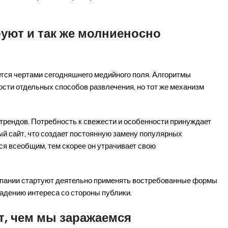
уют и так же молниеносно
тся чертами сегодняшнего медийного поля. Алгоритмы
ти отдельных способов развлечения, но тот же механизм
трендов. Потребность к свежести и особенности принуждает
й сайт, что создает постоянную замену популярных
ся всеобщим, тем скорее он утрачивает свою
омпании стартуют деятельно применять востребованные формы
падению интереса со стороны публики.
т, чем мы заражаемся