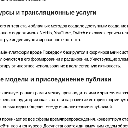
урсы и трансляционные услуги
ного интернета и облачных методов создало доступным создан
вного содержимого. Netflix, YouTube, Twitch и схожие сервисы 
струе индивидуализированного контента.
айн-платформ вроде Покердом базируется в формировании систем
ключаются в его формировании и расширении. Участвующие элеме
ертируют инертное использование в коллективную активность.
е модели и присоединение публики
ехники устраняют рамки между производителями и зрителями раз
зрешают аудитории сказываться на развитие истории, формируя
т новые виды общения между исполнителями и публикой.
 проникает во все сферы времяпрепровождения, конвертируя ст
рейтингов и конкурсов. Досуг становится динамичным ходом обре