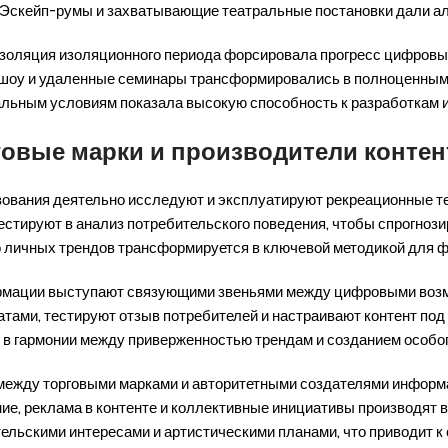
 Эскейп-румы и захватывающие театральные постановки дали а
золяция изоляционного периода форсировала прогресс цифровых
шоу и удаленные семинары трансформировались в полноценными
альным условиям показала высокую способность к разработкам и
говые марки и производители конте
зования деятельно исследуют и эксплуатируют рекреационные те
стируют в анализ потребительского поведения, чтобы спрогнози
 личных трендов трансформируется в ключевой методикой для фи
мации выступают связующими звеньями между цифровыми возмо
тами, тестируют отзыв потребителей и настраивают контент по
 в гармонии между приверженностью трендам и созданием особог
между торговыми марками и авторитетными создателями информ
ие, реклама в контенте и коллективные инициативы производят
льскими интересами и артистическими планами, что приводит к 