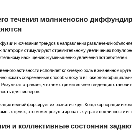
его течения молниеносно диффундир
ряются
фузии и исчезания трендов в направлении развлечений объясняе
 платформ стимулируют стремительному увеличению популярнос
мительному насыщению и уменьшению увлечения потребителей.
енного активности исполняет ключевую роль в жизненном круге 
нно искать современные способы досуга в Покердом официальны
 Результат отражает, что чем стремительнее тенденция становит
ность для пионеров.
ация веяний форсирует их развития круг. Когда корпорации и к
амных целях, это может результировать к утрате подлинности и 
ния и коллективные состояния задаю