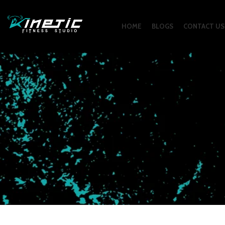
HOME
BLOGS
CONTACT US